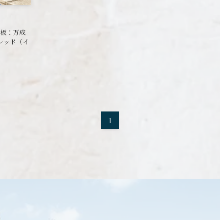
銘板：万成
レッド（イ
1